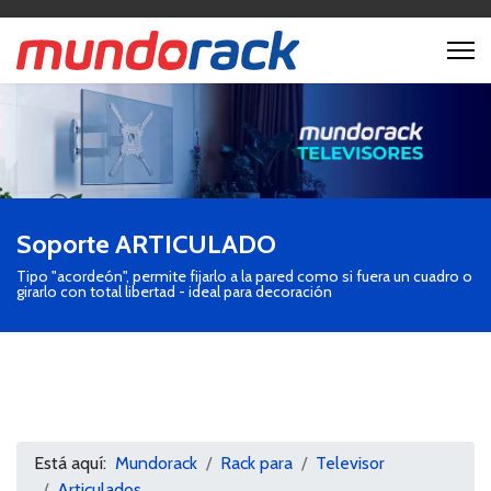
Soporte ARTICULADO
Tipo "acordeón", permite fijarlo a la pared como si fuera un cuadro o
girarlo con total libertad - ideal para decoración
Está aquí:
Mundorack
Rack para
Televisor
Articulados